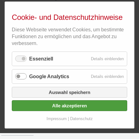
Kursanmeldung
88131 Lindau
Basiskurs
08382
Kurszeiten | AGB
9113550
Cookie- und Datenschutzhinweise
| Verträge
lindau@lerninsel.net
Diese Webseite verwendet Cookies, um bestimmte
Widerruf
Impressum |
Funktionen zu ermöglichen und das Angebot zu
Kursteilnahme
Datenschutz
verbessern.
Cookie-
Einstellungen
Essenziell
für
Details einblenden
Essenzie
Google Analytics
für
Details einblenden
Aktuell
Google
13.08.2026
Analytic
Auswahl speichern
KVT - Kognitive
Verhaltenstherapie
Alle akzeptieren
Basiskurs
Impressum | Datenschutz