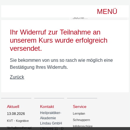
Navigation
MENÜ
überspringen
Ausbildungen | Kurse
Kontakt | Service
Die Akademie
Search
Ihr Widerruf zur Teilnahme an
unserem Kurs wurde erfolgreich
Über uns
Alle Kurse
Kontakt
versendet.
Ort
Heilpraktiker
Lernplan anfordern
Sie bekommen von uns so rasch wie möglich eine
Bestätigung Ihres Widerrufs.
Team
HP Psychotherapie
Schnuppern
Zurück
Unsere Dozent*innen
Kinesiologie
Infobroschüre
Qualitätssicherung
Therapieverfahren. Und mehr
Anreise / Unterkünfte
Aktuell
Kontakt
Service
Feedback
Lerncoach
Heilpraktiker-
13.08.2026
Lernplan
Akademie
Schnuppern
KVT - Kognitive
Lindau GmbH
Infobroschüre
Verhaltenstherapie
Uferweg 11 · D